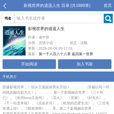
影视世界的逍遥人生 目录 (共1889章)
首页
书名
影视世界的逍遥人生
作者：渝中炆
分类：言情小说
状态：连载
更新：2026-08-06 09:17:01
最新：
第一千八百八十八章 返回第一世界
开始阅读
加入书架
手机简介
穿越影视世界，一切从王漫妮前男友开始！…………（穿越以同一时
间线的融合剧为主！） …………第一个影视融合世界：《三十而
已》，《奈何boss又如何》，《花火》，《安家》，《好先生》，
《下一站是幸福》，《流金岁月》，《机智的恋爱生活》，《三生有
幸遇上你》，《精英律师》……等。第二个影视融合世界：
影视世界的逍遥人生最新章节：https://m.tlxsbook.com/14_14407/