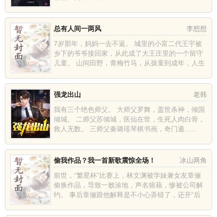
总有人间一两风
李想想
7岁那年，妈妈一去不返。 城里的小富二代王宇被
乡下的爷爷接回家，从此成了大王庄里的一个留守
儿童。 山间田野，青梅竹马，从孩童到成年，人生
总有......
强龙出山
老韩
我有三个绝色师父。 大师父罗舞，盖世杀神，倾国
倾城。 二师父苏倾城，医仙在世，生死人肉白骨，
救人无数。 三师父秦璐瑶琴棋书画，奇门遁......
偷我作品？我一首新歌震惊全场！
冰山两角
前世，“繁星杯”比赛上，林文渊被学妹兼女友章俪
偷换作品，导致一败涂地，声名狼藉，惨被公司解
约。 事后章俪跟他解释是不小心弄错了，还开“后
门”......