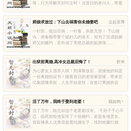
辱，只为等解开封印之时！当昔日的老仆人，带着
一......
师娘求放过：下山去祸害你未婚妻吧
尘起至尊
一针医，能治百病，一针毒，杀敌无形！ 下山报
仇，准备顺带娶个媳妇儿的洛天，却为了完成妩媚
师父的赌约，意外成了美艳总裁的贴身保......
出狱前离婚,高冷女总裁后悔了！
虾米
为心爱女人顶罪入狱！刑满释放后，迎接他的却是
一份离婚协议书！随着昔日的老管家迎接，带来百
亿集团继承权，人生开始逆转，在签订离婚协议
时，女总裁......
活了万年，我终于娶到老婆！
稳如狗丶
活了万年，陆北却连个老婆都没有。 干孙子于心不
忍，临死前给他安排了十份婚约，皆是各地贵女。
首富继承人沈青语急需结婚生子，找到他履行婚
约。 ......