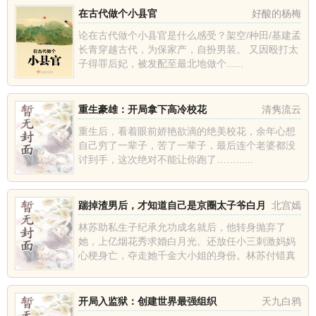
在古代做个小县官
好酸的杨梅
论在古代做个小县官是什么感受？架空/种田/基建孟
长青穿越古代，为保家产，自扮男装。 又因殴打太
子得罪后妃，被发配至最北地做个......
重生豪雄：开局拿下高冷校花
清隽流云
重生后，看着眼前娇艳欲滴的绝美校花，余年心想
自己穷了一辈子，苦了一辈子，最后连个老婆都没
讨到手，这次绝对不能让你跑了……......
踹掉渣男后，才知道自己是京圈太子爷白月
北宫嫣
光
林苏助私生子纪承允功成名就后，他转身抛弃了
她，上亿烟花秀求婚白月光。还放任小三刺激妈妈
心梗身亡，夺走她千金大小姐的身份。林苏付错真
心，不吵不......
开局入监狱：创建世界最强组织
天九白鸦