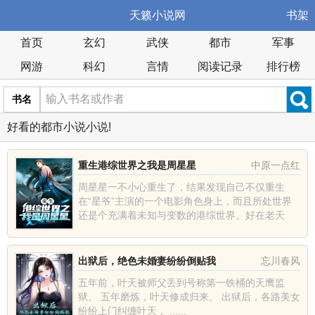
天籁小说网
书架
首页
玄幻
武侠
都市
军事
网游
科幻
言情
阅读记录
排行榜
书名
好看的都市小说小说!
重生港综世界之我是周星星
中原一点红
周星星一不小心重生了，结果发现自己不仅重生
在“星爷”主演的一个电影角色身上，而且所处世界
还是个充满着未知与变数的港综世界。好在老天
眷......
出狱后，绝色未婚妻纷纷倒贴我
忘川春风
五年前，叶天被师父丢到号称第一铁桶的天鹰监
狱。 五年磨炼，叶天修成归来。 出狱后，各路美女
纷纷上门纠缠叶天， ......