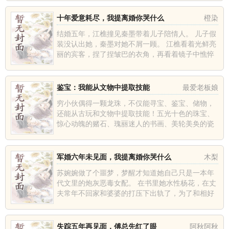
十年爱意耗尽，我提离婚你哭什么
橙染
结婚五年，江樵撞见秦墨带着儿子陪情人。 儿子假
装没认出她，秦墨对她不屑一顾。 江樵看着光鲜亮
丽的宾客，捏了捏皱巴的衣角，再看着镜子中憔悴
的自......
鉴宝：我能从文物中提取技能
最爱老板娘
穷小伙偶得一颗龙珠，不仅能寻宝、鉴宝、储物，
还能从古玩和文物中提取技能！五光十色的珠宝、
惊心动魄的赌石、瑰丽迷人的书画、美轮美奂的瓷
器、古朴......
军婚六年未见面，我提离婚你哭什么
木梨
苏婉婉做了个噩梦，梦醒才知道她自己只是一本年
代文里的炮灰恶毒女配。 在书里她水性杨花，在丈
夫常年不回家和婆婆的打压下出轨了，为了和相好
在一起......
失踪五年再见面，傅总先红了眼
阿秋阿秋