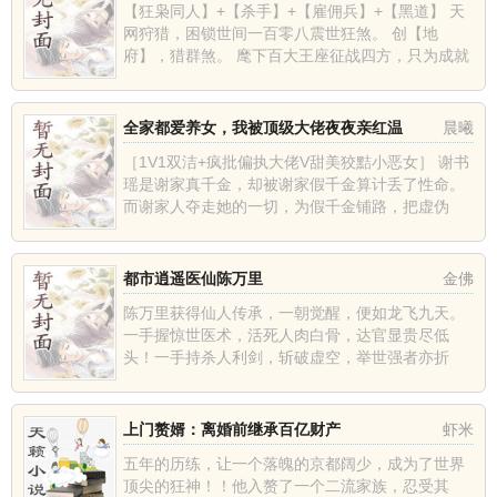
【狂枭同人】+【杀手】+【雇佣兵】+【黑道】 天
网狩猎，困锁世间一百零八震世狂煞。 创【地
府】，猎群煞。 麾下百大王座征战四方，只为成就
世间......
全家都爱养女，我被顶级大佬夜夜亲红温
晨曦
［1V1双洁+疯批偏执大佬V甜美狡黠小恶女］ 谢书
瑶是谢家真千金，却被谢家假千金算计丢了性命。
而谢家人夺走她的一切，为假千金铺路，把虚伪
恶......
都市逍遥医仙陈万里
金佛
陈万里获得仙人传承，一朝觉醒，便如龙飞九天。
一手握惊世医术，活死人肉白骨，达官显贵尽低
头！一手持杀人利剑，斩破虚空，举世强者亦折
服！ 从此......
上门赘婿：离婚前继承百亿财产
虾米
五年的历练，让一个落魄的京都阔少，成为了世界
顶尖的狂神！！他入赘了一个二流家族，忍受其