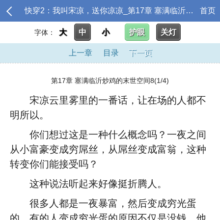
快穿2：我叫宋凉，送你凉凉_第17章 塞满临沂炒鸡的末世空间8
首页
大
中
小
护眼
关灯
字体：
上一章
目录
下一页
第17章 塞满临沂炒鸡的末世空间8(1/4)
宋凉云里雾里的一番话，让在场的人都不
明所以。
你们想过这是一种什么概念吗？一夜之间
从小富豪变成穷屌丝，从屌丝变成富翁，这种
转变你们能接受吗？
这种说法听起来好像挺折腾人。
很多人都是一夜暴富，然后变成穷光蛋
的，有的人变成穷光蛋的原因不仅是没钱，他