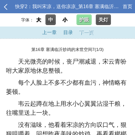
快穿2：我叫宋凉，送你凉凉_第16章 塞满临沂炒鸡的末世空间7
首页
大
中
小
护眼
关灯
字体：
上一章
目录
下一页
第16章 塞满临沂炒鸡的末世空间7(1/3)
天光微亮的时候，丧尸潮减退，宋云青吩
咐大家原地休息整顿。
每个人脸上不多不少都有血污，神情略有
萎顿。
韦云起蹲在地上用水小心翼翼沾湿干粮，
往嘴里送上一块。
没有滋味，他看着宋凉的方向叹口气，狠
狠咀嚼着，回想昨夜美味的炒鸡，再看看梆梆