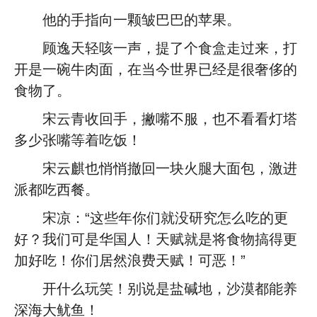
他的手指向一颗皱巴巴的苹果。
顾逸天轻咳一声，提了个食盒走过来，打
开是一碗牛肉面，在当今世界已经是很奢侈的
食物了。
宋云青收回手，撇嘴不服，也不看看灯塔
多少张嘴等着吃饭！
宋云麒也悄悄撤回一块火腿大面包，激进
派都吃西餐。
宋凉：“这些年你们就没研究怎么吃的更
好？我们可是华国人！天赋就是将食物搞得更
加好吃！你们居然浪费天赋！可恶！”
开什么玩笑！别说是盐碱地，沙漠都能养
深海大鱿鱼！