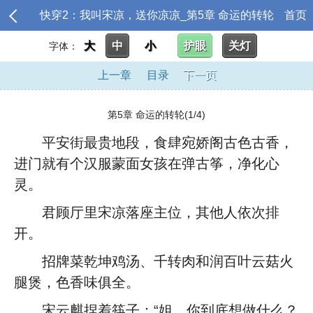
快穿2：我叫宋凉，送你凉凉_第5章 命运的转轮
首页
大
中
小
护眼
关灯
字体：
上一章
目录
下一页
第5章 命运的转轮(1/4)
平安街最贵地段，食肆宛娇阁古色古香，
进门就有个汉服蒙面女孩在弹古筝，净化心
灵。
君顾厅里宋凉落座主位，其他人依次排
开。
招牌菜乾坤鸡汤、千转肉和润百叶云菇火
腿煲，色香味俱全。
宋云麒捏着筷子：“姐，你到底想做什么？