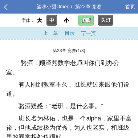
酒味小甜Omega_第23章 竞赛
首页
大
中
小
护眼
关灯
字体：
上一章
目录
下一页
第23章 竞赛(1/3)
“骆酒，顾泽熙数学老师叫你们到办公
室。”
有人刚到教室不久，班长就过来跟他们说
道。
骆酒疑惑：“老班，是什么事。”
班长名为林佑，也是一个alpha，家里不富
裕，但他成绩极为优秀，为人也老实，和班级
里的同学相处也很好。