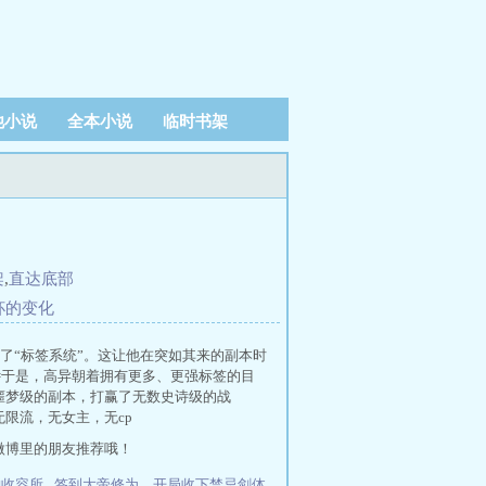
他小说
全本小说
临时书架
架
,
直达底部
圣杯的变化
了“标签系统”。这让他在突如其来的副本时
=于是，高异朝着拥有更多、更强标签的目
噩梦级的副本，打赢了无数史诗级的战
限流，无女主，无cp
微博里的朋友推荐哦！
神收容所
签到大帝修为，开局收下禁忌剑体