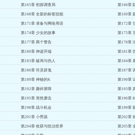
第165章 初探调查局
第166章
第168章 全新的标签技能
第169章
第171章 准备与网络用语
第172章
第174章 少女的故事
第175章
第177章 两个警告
第178章
第180章 神迹开端
第181章
第183章 破局与伪人
第184章
第186章 符灵辟鬼
第187章
第189章 神秘的K
第190章
第192章 撕碎屏障
第193章
第195章 突然袭击
第196章
第198章 战斗机会
第199章
第201章 小男孩
第202章 
第204章 收获与统治世界
第205章