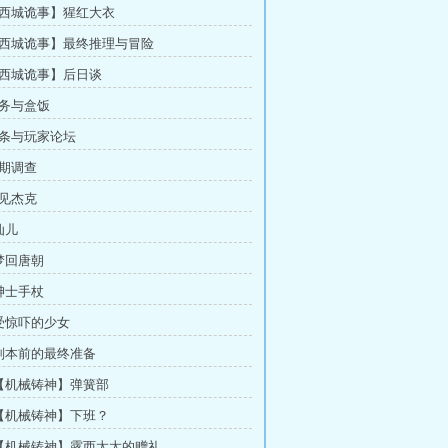
【西城诡事】猩红大衣
 【西城诡事】最终推理与冒险
【西城诡事】后日谈
场务与盒饭
面条与玩家论坛
前期调查
再见杰克
仙儿
 梦回唐朝
 绅士手杖
 受惊吓的少女
 副本前的最终准备
 【机械铸神】弹簧部
 【机械铸神】下班？
 【机械铸神】露西太太的赠礼