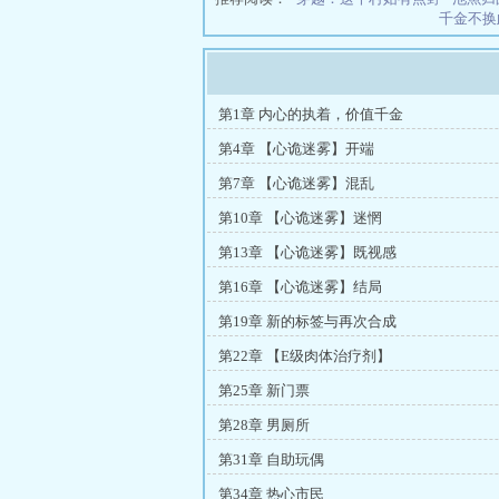
千金不换
第1章 内心的执着，价值千金
第4章 【心诡迷雾】开端
第7章 【心诡迷雾】混乱
第10章 【心诡迷雾】迷惘
第13章 【心诡迷雾】既视感
第16章 【心诡迷雾】结局
第19章 新的标签与再次合成
第22章 【E级肉体治疗剂】
第25章 新门票
第28章 男厕所
第31章 自助玩偶
第34章 热心市民