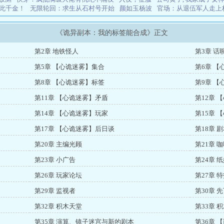
此千金！
无限轮回：求生从石村号开始
颜如玉杨波
官场：从退伍军人走上
《诡异副本：我的标签能合成》正文
第2章 地铁怪人
第3章 话
第5章 【心诡迷雾】集合
第6章 【
第8章 【心诡迷雾】标签
第9章 【
第11章 【心诡迷雾】矛盾
第12章 
第14章 【心诡迷雾】玩家
第15章 
第17章 【心诡迷雾】后日谈
第18章 
第20章 主编光顾
第21章 
第23章 小广告
第24章 
第26章 玩家论坛
第27章 
第29章 监视者
第30章 
第32章 积木天堂
第33章 
第35章 演算、镜子迷宫与新的剧本
第36章 