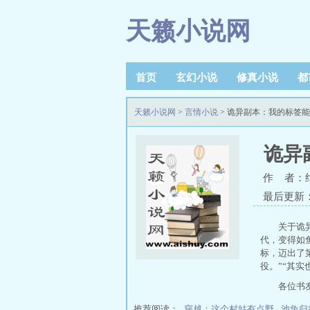
天籁小说网
首页
玄幻小说
修真小说
都
天籁小说网
>
言情小说
> 诡异副本：我的标签
诡异
作 者：
最后更新：20
关于诡
代，变得如
标，迈出了
役。”“其
各位书
推荐阅读：
穿越：这个村姑有点野
池魚归