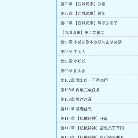
第79章 【西城诡事】张屠
第82章 【西城诡事】铁架
第85章 【西城诡事】导演的哨子
【西城诡事】第二卷总结
第90章 丰盛的副本收获与击杀奖励
第93章 中间人
第96章 小粉丝
第99章 拍卖会
第102章 我出价一千游戏币
第105章 保证完成任务
第108章 敲诈赵谦
第111章 整理信息
第114章 【机械铸神】开篇
第117章 【机械铸神】蓝色员工守则
第120章 【机械铸神】星币的管理者