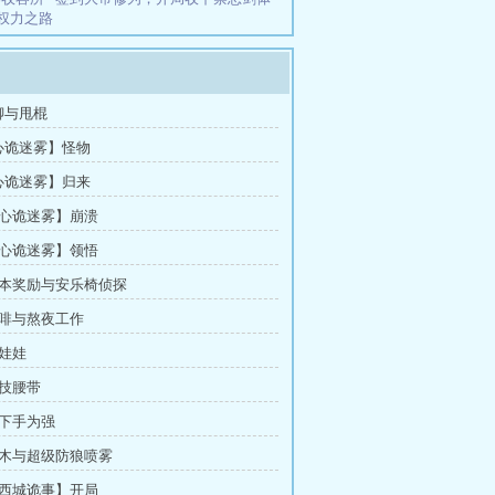
权力之路
聊与甩棍
心诡迷雾】怪物
心诡迷雾】归来
【心诡迷雾】崩溃
【心诡迷雾】领悟
剧本奖励与安乐椅侦探
咖啡与熬夜工作
纸娃娃
特技腰带
先下手为强
积木与超级防狼喷雾
【西城诡事】开局