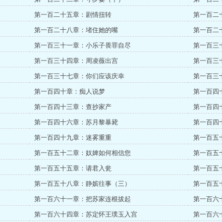
第一百二十五章：剧情扭转
第一百二
第一百二十八章：堵住她的嘴
第一百二
第一百三十一章：小乐子畏罪自尽
第一百三
第一百三十四章：周凌薇出宫
第一百三
第一百三十七章：你们应该庆幸
第一百三
第一百四十章：痴人说梦
第一百四
第一百四十三章：查抄家产
第一百四
第一百四十六章：苏月黎暴毙
第一百四
第一百四十九章：迷雾重重
第一百五
第一百五十二章：奴婢如何相信您
第一百五
第一百五十五章：请君入瓮
第一百五
第一百五十八章：静嫔往事（三）
第一百五
第一百六十一章：把苏家连根拔起
第一百六
第一百六十四章：苏定怀王璞玉入宫
第一百六