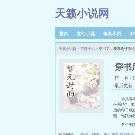
天籁小说网
首页
玄幻小说
修真小说
都
天籁小说网
>
言情小说
> 穿书后，我靠狗仔系
穿书
作 者：
最后更新：20
疯批嘴
仔系统”，
放的印子钱
薇！谁跟你
各位书
推荐阅读：
桃源小神医：美女排队求我扎针