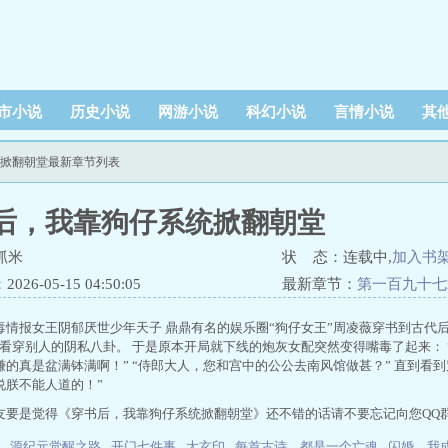
市小说
历史小说
网游小说
科幻小说
言情小说
其
统掀翻朝堂最新章节列表
后，我靠狗仔系统掀翻朝堂
抓米
状 态：连载中,
加入书
26-05-15 04:50:05
最新章节：
第一百九十七
毒情报女王阴郁厌世少年天子 鼎鼎有名的娱乐圈“狗仔女王”周凌薇穿书到古代
能看穿别人的阴私八卦。 于是原本开局就下线的炮灰女配突然变得嘴毒了起来： “
赚的真是盆满钵满啊！” “侍郎大人，您和宫中的公公去南风馆做甚？” 直到看到
说朕不能人道的！”
友要是觉得《穿书后，我靠狗仔系统掀翻朝堂》还不错的话请不要忘记向您QQ
源纪元觉醒之路
开门七件事
大玄印
每首古诗，都是一个亡魂
闪婚，我