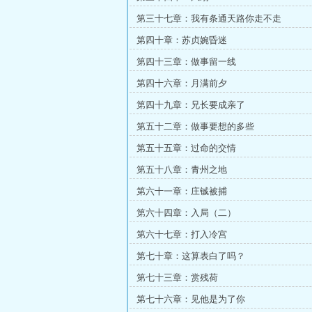
第三十七章：我有条通天路你走不走
第四十章：苏贞婉昏迷
第四十三章：做事留一线
第四十六章：月满前夕
第四十九章：兄长要成亲了
第五十二章：做事要想的多些
第五十五章：过命的交情
第五十八章：青州之地
第六十一章：庄铖被捕
第六十四章：入局（二）
第六十七章：打入冷宫
第七十章：这算表白了吗？
第七十三章：赏残荷
第七十六章：见他是为了你