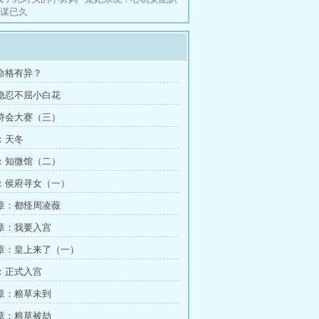
谋已久
命格有异？
隐忍不屈小白花
诗会大赛（三）
：天冬
：知微馆（二）
：侯府寻女（一）
章：都怪周凌薇
章：我要入宫
章：皇上来了（一）
：正式入宫
章：粮草未到
章：粮草被劫