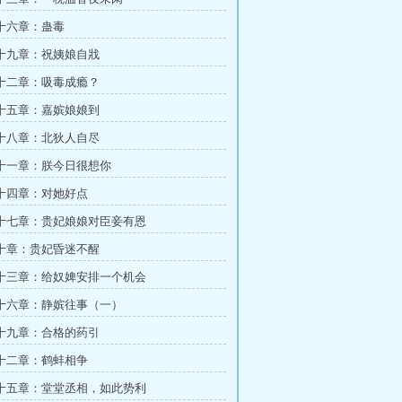
十六章：蛊毒
十九章：祝姨娘自戕
十二章：吸毒成瘾？
十五章：嘉嫔娘娘到
十八章：北狄人自尽
十一章：朕今日很想你
十四章：对她好点
十七章：贵妃娘娘对臣妾有恩
十章：贵妃昏迷不醒
十三章：给奴婢安排一个机会
十六章：静嫔往事（一）
十九章：合格的药引
十二章：鹤蚌相争
十五章：堂堂丞相，如此势利