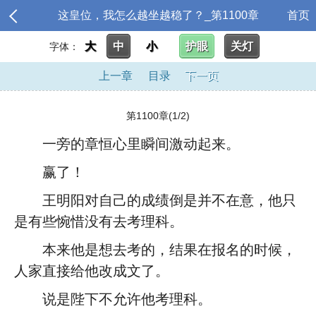
这皇位，我怎么越坐越稳了？_第1100章
首页
大
中
小
护眼
关灯
字体：
上一章
目录
下一页
第1100章(1/2)
一旁的章恒心里瞬间激动起来。
赢了！
王明阳对自己的成绩倒是并不在意，他只
是有些惋惜没有去考理科。
本来他是想去考的，结果在报名的时候，
人家直接给他改成文了。
说是陛下不允许他考理科。