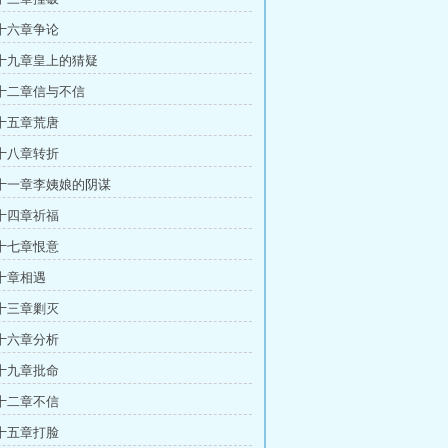
十六章争论
十九章皇上的猜疑
十二章信与不信
十五章荒唐
十八章转折
十一章李姨娘的阴谋
十四章祈福
十七章恨意
十章相遇
十三章剿灭
十六章分析
十九章批命
十二章不信
十五章打脸