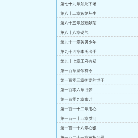
第七十九章如此下场
第八十二章嫉妒丛生
第八十五章殷勤献茶
第八十八章硬气
第九十一章英勇少年
第九十四章李氏出手
第九十七章王府有疑
第一百章皇帝有令
第一百零三章护妻的世子
第一百零六章旧梦
第一百零九章毒计
第一百一十二章用心
第一百一十五章质问
第一百一十八章心狠
第一百二十一章嫁妆问题