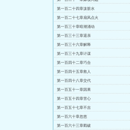
第一百二十四章泼脏水
第一百二十七章扇风点火
第一百三十章暗潮涌动
第一百三十三章退亲
第一百三十六章解释
第一百三十九章计谋
第一百四十二章巧合
第一百四十五章救人
第一百四十八章交代
第一百五十一章因果
第一百五十四章苦心
第一百五十七章不吉
第一百六十章忽悠
第一百六十三章戳破