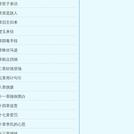
章世子来访
章原是故人
章旧主归来
楚玉来信
章阴毒手段
章蛛丝马迹
章糕点挡祸
二章好戏登场
五章用计勾引
八章挑拨
十一章颠倒黑白
十四章追责
十七章受罚
十章李氏的心思
十三章撞破