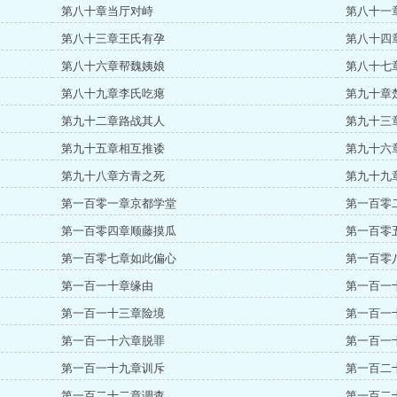
第八十章当厅对峙
第八十一
第八十三章王氏有孕
第八十四
第八十六章帮魏姨娘
第八十七
第八十九章李氏吃瘪
第九十章
第九十二章路战其人
第九十三
第九十五章相互推诿
第九十六
第九十八章方青之死
第九十九
第一百零一章京都学堂
第一百零
第一百零四章顺藤摸瓜
第一百零
第一百零七章如此偏心
第一百零
第一百一十章缘由
第一百一
第一百一十三章险境
第一百一
第一百一十六章脱罪
第一百一
第一百一十九章训斥
第一百二
第一百二十二章调查
第一百二