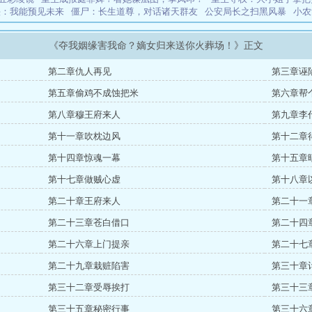
头：我能预见未来
僵尸：长生道尊，对话诸天群友
公安局长之扫黑风暴
小农
《夺我姻缘害我命？嫡女归来送你火葬场！》正文
第二章仇人再见
第三章诬
第五章偷鸡不成蚀把米
第六章帮
第八章穆王府来人
第九章李
第十一章吹枕边风
第十二章
第十四章惊魂一幕
第十五章
第十七章做贼心虚
第十八章
第二十章王府来人
第二十一
第二十三章苍白借口
第二十四
第二十六章上门提亲
第二十七
第二十九章栽赃陷害
第三十章
第三十二章受辱挨打
第三十三
第三十五章秘密行事
第三十六