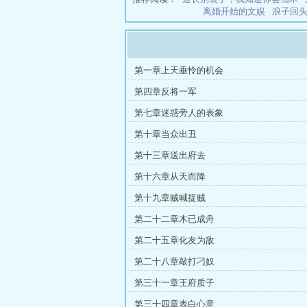
离婚开始的文娱
浪子回
第一章上天垂怜的机会
第四章反将一军
第七章迷惑旁人的表象
第十章当众出丑
第十三章送出府去
第十六章从天而降
第十九章贼喊捉贼
第二十二章木已成舟
第二十五章化友为敌
第二十八章敲打刁奴
第三十一章王府质子
第三十四章表白心意