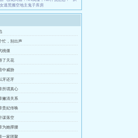
女逃荒搬空地主鬼子库房
陷
个忙，别出声
代桃僵
得了天花
暗中威胁
以牙还牙
章所谓真心
章撇清关系
章贵妃传唤
计谋落空
章为她撑腰
章一家团聚