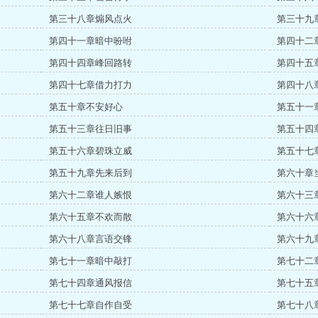
第三十八章煽风点火
第三十九
第四十一章暗中吩咐
第四十二
第四十四章峰回路转
第四十五
第四十七章借力打力
第四十八
第五十章不安好心
第五十一
第五十三章往日旧事
第五十四
第五十六章碧珠立威
第五十七
第五十九章先来后到
第六十章
第六十二章谁人嫉恨
第六十三
第六十五章不欢而散
第六十六
第六十八章言语交锋
第六十九
第七十一章暗中敲打
第七十二
第七十四章通风报信
第七十五
第七十七章自作自受
第七十八