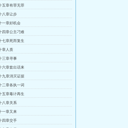
十五章有罪无罪
十八章让步
十一章好机会
十四章公主刁难
十七章死而复生
十章人质
十三章寻事
十六章套出话来
十九章消灭证据
十二章各执一词
十五章毒计再生
十八章关系
十一章又来
十四章交手