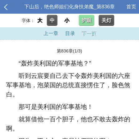
下山后，绝色师姐们化身扶弟魔_第836章
首页
大
中
小
护眼
关灯
字体：
上一章
目录
下一页
第836章(1/3)
“轰炸美利国的军事基地？”
听到云宸要自己去下令轰炸美利国的六座
军事基地，泡菜国的总统直接愣住了，脸色煞
白。
那可是美利国的军事基地！
就算借他一百个胆子，他也不敢去轰炸的
啊。