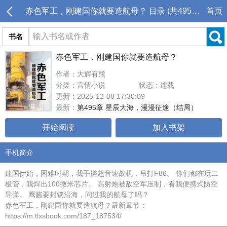
赤色军工，刚建国你就要造航母？ 目录 (共495章)
首页
书名
赤色军工，刚建国你就要造航母？
作者：大辉有熊
分类：言情小说
状态：连载
更新：2025-12-08 17:30:09
最新：
第495章 星辰大海，漫漫征途（结局）
开始阅读
加入书架
手机简介
建国伊始，困难时期，我手搓超音速战机，吊打F86。 你们都在玩二
极管，我焊出100微米芯片。 高射炮被敌空军压制，看我便携式防空
导弹。 鹰酱要封锁沿海，问过我的航母了吗？
赤色军工，刚建国你就要造航母？最新章节：
https://m.tlxsbook.com/187_187534/