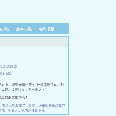
他小说
全本小说
临时书架
架
,
直达底部
灭泰山军
父在上，请受老婿一拜！”孙策席卷江东，割
的去吧，汝妻汝女，吾自养之！”
博里的朋友推荐哦！
，系统非说是洪荒
分家，继母渣爹跪求我回
若雪
不良人：我的外挂是不死