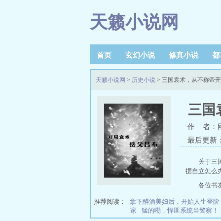
天籁小说网
首页
玄幻小说
修真小说
都
天籁小说网
>
历史小说
> 三国袁术，从不称帝
三国
作 者：
最后更新：20
关于三
据自立怎么
各位书
推荐阅读：
拿下醉酒美妇后，开始人生登阶
家
猛的嘞，悍匪系统当警察！