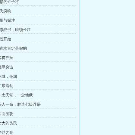
愤怒的许子将
袁氏疯狗
酒量与赌注
明修战书，暗锁长江
决战开始
这袁术肯定是假的
 猛将齐至
 重甲突击
 夺城，夺城
 江东震动
 一念天堂，一念地狱
 杀人一命，胜造七级浮屠
 四面围攻
 大大的良民
 许劭之死