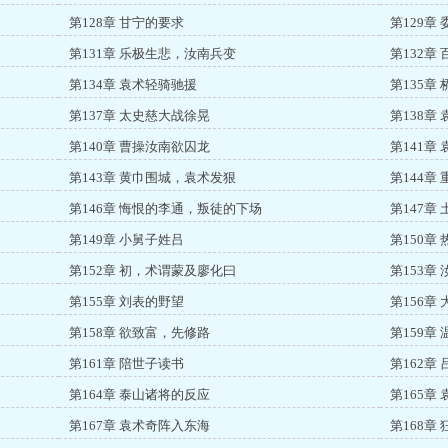
第128章 甘宁的要求
第129章
第131章 乐极生悲，汝南兵变
第132章
第134章 袁术轻骑驰援
第135章
第137章 太史慈大战徐晃
第138章
第140章 曹操汝南欲囚龙
第141章
第143章 黄巾围城，袁术发狠
第144章
第146章 悔恨的李通，叛徒的下场
第147章
第149章 小舅子姓吕
第150章
第152章 初，术谓蒙及廖化曰
第153章
第155章 刘表的野望
第156章
第158章 欲致富，先修路
第159章
第161章 陪世子读书
第162章
第164章 泰山诸将的反应
第165章
第167章 袁术奇阵入东海
第168章