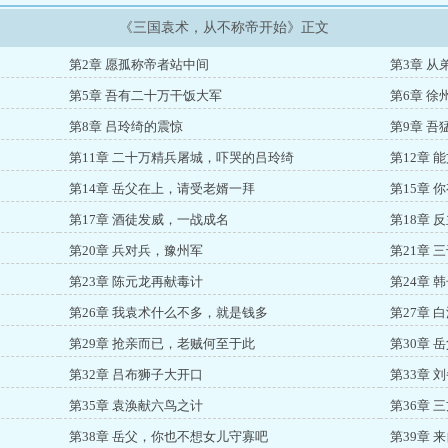
《三国袁术，从不称帝开始》正文
第2章 愿孤称帝者站中间
第3章 
第5章 吾有二十万干饭大军
第6章 徐
第8章 吕玲绮的震惊
第9章 吾
第11章 二十万精兵屠城，吓哭的吕玲绮
第12章 
第14章 岳父在上，请受老婿一拜
第15章 
第17章 酒徒发威，一战成名
第18章 
第20章 兵对兵，豫州军
第21章
第23章 陈元龙再献毒计
第24章 
第26章 我袁术什么不多，就是钱多
第27章 
第29章 抢亲而已，老贼何至于此
第30章 
第32章 吕布狮子大开口
第33章 
第35章 袁涣献六鸟之计
第36章 
第38章 岳父，你也不想女儿守寡吧
第39章 