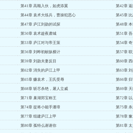
第41章 高顺入伙，如虎添翼
第42章 
第44章 袁术大练兵，曹操犯恶心
第45章 
第47章 庐江刘勋的试探
第48章 
第50章 袁术趁夜袭城
第51章 
第53章 庐江对与帝王策
第54章 
第56章 刘晔初献纵横计
第57章 
第59章 刘勋夫妻反目
第60章 
第62章 消失的庐江上甲
第63章 
第65章 赚袁术，王氏受辱
第66章 
第68章 斩尽杀绝，屠人立威
第69章 
第71章 巢湖郑宝称王
第72章
第74章 捉将小能手潘璋
第75章 
第77章 组建庐江上甲
第78章 
第80章 孤特么谢谢你
第81章 