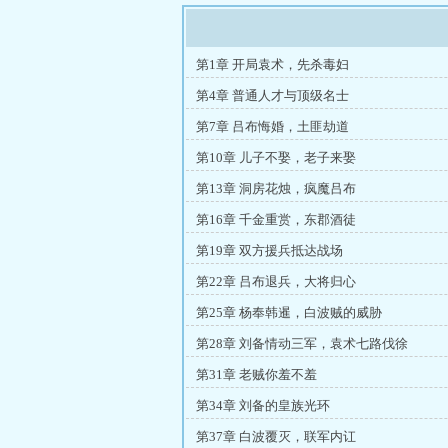
第1章 开局袁术，先杀毒妇
第4章 普通人才与顶级名士
第7章 吕布悔婚，土匪劫道
第10章 儿子不娶，老子来娶
第13章 洞房花烛，疯魔吕布
第16章 千金重赏，东郡酒徒
第19章 双方援兵抵达战场
第22章 吕布退兵，大将归心
第25章 杨奉韩暹，白波贼的威胁
第28章 刘备情动三军，袁术七路伐徐
第31章 老贼你羞不羞
第34章 刘备的皇族光环
第37章 白波覆灭，联军内讧