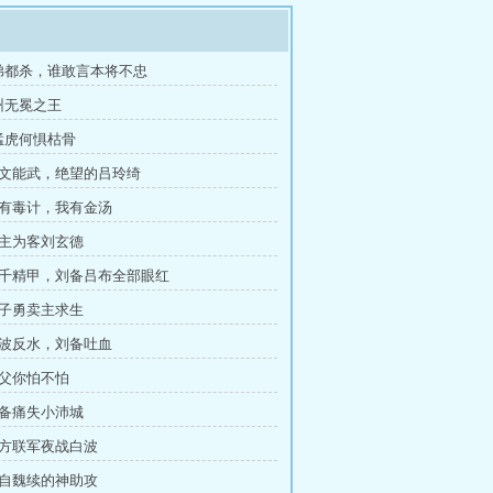
从弟都杀，谁敢言本将不忠
州无冕之王
猛虎何惧枯骨
能文能武，绝望的吕玲绮
你有毒计，我有金汤
反主为客刘玄德
 三千精甲，刘备吕布全部眼红
韩子勇卖主求生
白波反水，刘备吐血
岳父你怕不怕
刘备痛失小沛城
三方联军夜战白波
来自魏续的神助攻