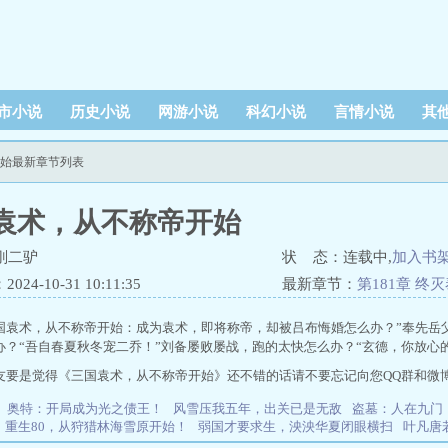
市小说
历史小说
网游小说
科幻小说
言情小说
其
开始最新章节列表
袁术，从不称帝开始
刚二驴
状 态：连载中,
加入书
24-10-31 10:11:35
最新章节：
第181章 终
国袁术，从不称帝开始：成为袁术，即将称帝，却被吕布悔婚怎么办？”奉先岳
办？“吾自春夏秋冬宠二乔！”刘备屡败屡战，跑的太快怎么办？“玄德，你放心
友要是觉得《三国袁术，从不称帝开始》还不错的话请不要忘记向您QQ群和微
奥特：开局成为光之债王！
风雪压我五年，出关已是无敌
盗墓：人在九门
重生80，从狩猎林海雪原开始！
弱国才要求生，泱泱华夏闭眼横扫
叶凡唐