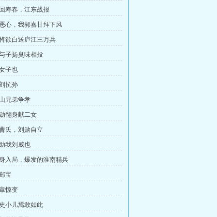
返回寿春，江东战报
比恶心，我郭嘉甘拜下风
本将欲白送庐江三万兵
吾与子扬臭味相投
奇女子也
联刘抗孙
西山兄弟争孝
刘勋翻身献二女
归曹氏，刘勋自立
天助我刘威也
 以身入局，爆发的淮南精兵
杀郑宝
豫章惊变
太史小儿焉敢如此