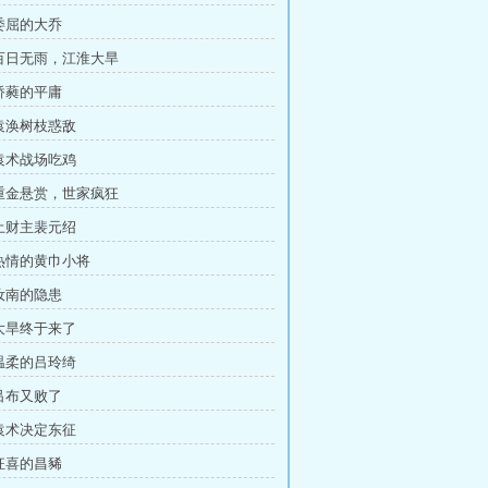
 委屈的大乔
 百日无雨，江淮大旱
 桥蕤的平庸
 袁涣树枝惑敌
 袁术战场吃鸡
 重金悬赏，世家疯狂
 土财主裴元绍
 热情的黄巾小将
 汝南的隐患
 大旱终于来了
 温柔的吕玲绮
 吕布又败了
 袁术决定东征
 狂喜的昌豨