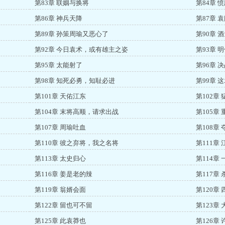
第83章 联姻与换将
第84章 
第86章 神兵天降
第87章 
第89章 孙策周瑜又恶心了
第90章 
第92章 今日袁术，或有雄主之姿
第93章 
第95章 太能射了
第96章 
第98章 知死必勇，知耻必进
第99章 
第101章 天佑江东
第102章
第104章 末将高顺，请求出战
第105章
第107章 周瑜吐血
第108章
第110章 彼之弃将，我之名将
第111章
第113章 太史归心
第114章
第116章 姜是老的辣
第117章
第119章 翁婿会面
第120章
第122章 留也可不留
第123章
第125章 此袁莽也
第126章