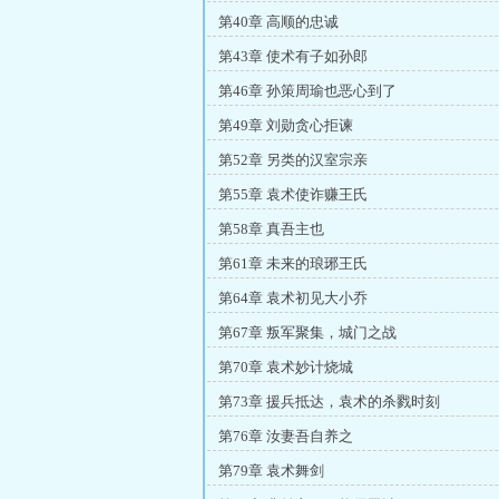
第40章 高顺的忠诚
第43章 使术有子如孙郎
第46章 孙策周瑜也恶心到了
第49章 刘勋贪心拒谏
第52章 另类的汉室宗亲
第55章 袁术使诈赚王氏
第58章 真吾主也
第61章 未来的琅琊王氏
第64章 袁术初见大小乔
第67章 叛军聚集，城门之战
第70章 袁术妙计烧城
第73章 援兵抵达，袁术的杀戮时刻
第76章 汝妻吾自养之
第79章 袁术舞剑