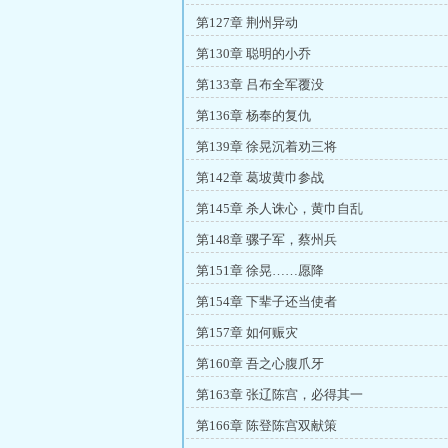
第127章 荆州异动
第130章 聪明的小乔
第133章 吕布全军覆没
第136章 杨奉的复仇
第139章 徐晃沉着劝三将
第142章 葛坡黄巾参战
第145章 杀人诛心，黄巾自乱
第148章 骡子军，蔡州兵
第151章 徐晃……愿降
第154章 下辈子还当使者
第157章 如何赈灾
第160章 吾之心腹爪牙
第163章 张辽陈宫，必得其一
第166章 陈登陈宫双献策