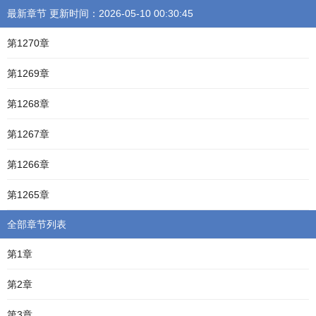
最新章节 更新时间：2026-05-10 00:30:45
第1270章
第1269章
第1268章
第1267章
第1266章
第1265章
全部章节列表
第1章
第2章
第3章