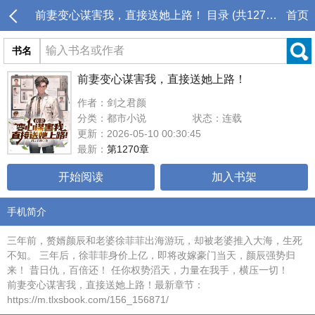
前妻变心谋害我，直接送她上路！ 目录 (共1270章)
首页
书名
前妻变心谋害我，直接送她上路！
作者：剑之君颜
分类：都市小说
状态：连载
更新：2026-05-10 00:30:45
最新：
第1270章
开始阅读
加入书架
手机简介
三年前，赘婿颜辰和老婆徐菲菲出海游玩，却被老婆推入大海，生死
不知。 三年后，徐菲菲身价上亿，即将改嫁豪门当天，颜辰强势归
来！ 昔日仇，百倍还！ 任你权势滔天，力量在我手，横压一切！
前妻变心谋害我，直接送她上路！最新章节：
https://m.tlxsbook.com/156_156871/