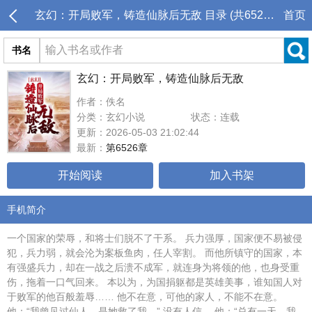
玄幻：开局败军，铸造仙脉后无敌 目录 (共6526章)
首页
书名
玄幻：开局败军，铸造仙脉后无敌
作者：佚名
分类：玄幻小说
状态：连载
更新：2026-05-03 21:02:44
最新：
第6526章
开始阅读
加入书架
手机简介
一个国家的荣辱，和将士们脱不了干系。 兵力强厚，国家便不易被侵
犯，兵力弱，就会沦为案板鱼肉，任人宰割。 而他所镇守的国家，本
有强盛兵力，却在一战之后溃不成军，就连身为将领的他，也身受重
伤，拖着一口气回来。 本以为，为国捐躯都是英雄美事，谁知国人对
于败军的他百般羞辱…… 他不在意，可他的家人，不能不在意。
他：“我曾见过仙人，是她救了我。” 没有人信。 他：“总有一天，我