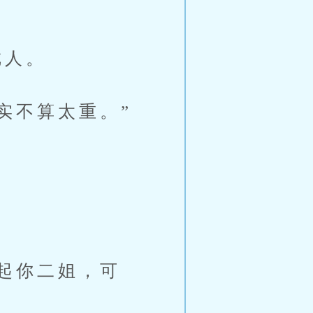
唬人。
实不算太重。”
起你二姐，可