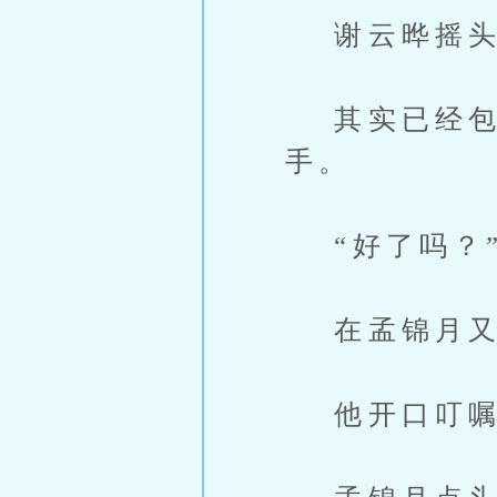
谢云晔摇头：
其实已经包扎
手。
“好了吗？
在孟锦月又
他开口叮嘱：