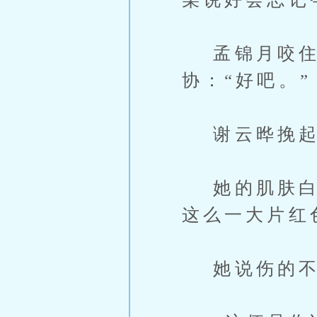
孟锦月咬住
协：“好吧。”
谢云晔挽起
她的肌肤白皙
这么一大片红
她说伤的不