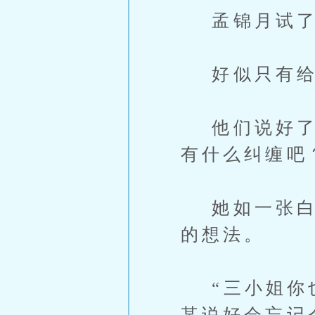
孟锦月试了
好似只有给
他们说好了，
有什么纠缠吧
她如一张白纸
的想法。
“三小姐你也
某说好会忘记