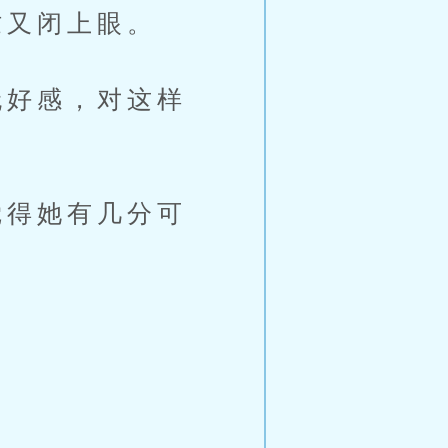
又闭上眼。
好感，对这样
得她有几分可