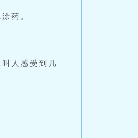
她涂药。
叫人感受到几