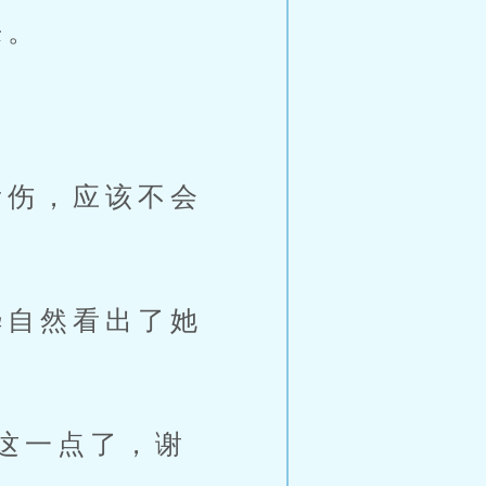
来。
伤，应该不会
自然看出了她
这一点了，谢