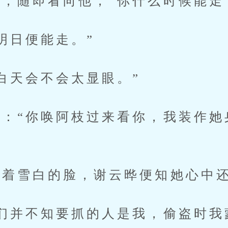
随即看向他，“你什么时候能走
日便能走。”
天会不会太显眼。”
“你唤阿枝过来看你，我装作她
着雪白的脸，谢云晔便知她心中还
并不知要抓的人是我，偷盗时我