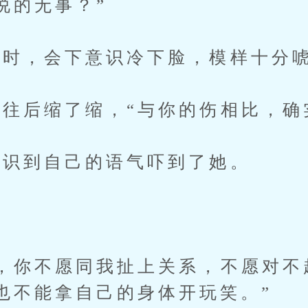
的无事？”
时，会下意识冷下脸，模样十分
后缩了缩，“与你的伤相比，确
识到自己的语气吓到了她。
你不愿同我扯上关系，不愿对不
也不能拿自己的身体开玩笑。”