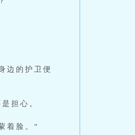
？”
身边的护卫便
是担心。
蒙着脸。”